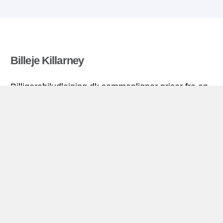
Billeje Killarney
Billigerebiludlejning.dk sammenligner priser fra en
række biludlejningsfirmaer og finder den bedste
pris på biludlejning. Alle priser på billeje i Killarney
inkluderer de nødvendige forsikringer og
ubegrænsede kilometer. Find billig lejebil!
Killarney miniguide