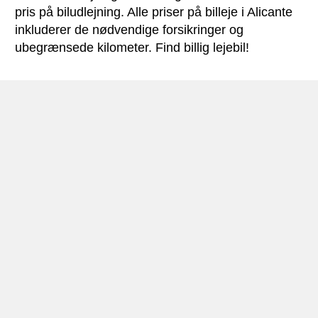
pris på biludlejning. Alle priser på billeje i Alicante
inkluderer de nødvendige forsikringer og
ubegrænsede kilometer. Find billig lejebil!
Alicante miniguide
Biludlejning Alicante
Alicante er hovedstaden i provinsen Alicante og