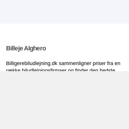
Billeje Alghero
Billigerebiludlejning.dk sammenligner priser fra en
række biludlejningsfirmaer og finder den bedste
pris på biludlejning. Alle priser på billeje i Alghero
inkluderer de nødvendige forsikringer og
ubegrænsede kilometer. Find billig lejebil!
Alghero miniguide