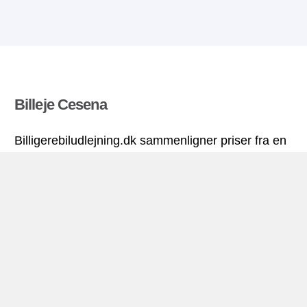
Billeje Cesena
Billigerebiludlejning.dk sammenligner priser fra en
række biludlejningsfirmaer og finder den bedste
pris på biludlejning. Alle priser på billeje i Cesena
inkluderer de nødvendige forsikringer og
ubegrænsede kilometer. Find billig lejebil!
Cesena miniguide