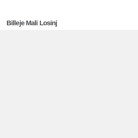
Billeje Mali Losinj
Billigerebiludlejning.dk sammenligner priser fra en
række biludlejningsfirmaer og finder den bedste
pris på biludlejning. Alle priser på billeje i Mali
Losinj inkluderer de nødvendige forsikringer og
ubegrænsede kilometer. Find billig lejebil!
Mali Losinj miniguide