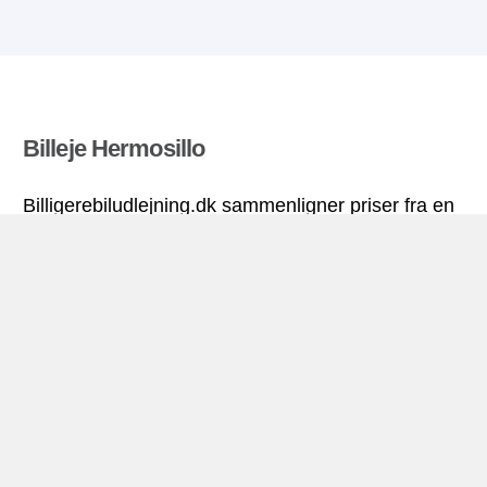
Billeje Hermosillo
Billigerebiludlejning.dk sammenligner priser fra en
række biludlejningsfirmaer og finder den bedste
pris på biludlejning. Alle priser på billeje i
Hermosillo inkluderer de nødvendige forsikringer
og ubegrænsede kilometer. Find billig lejebil!
Hermosillo miniguide