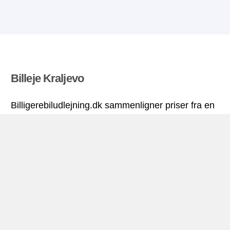
Billeje Kraljevo
Billigerebiludlejning.dk sammenligner priser fra en
række biludlejningsfirmaer og finder den bedste
pris på biludlejning. Alle priser på billeje i Kraljevo
inkluderer de nødvendige forsikringer og
ubegrænsede kilometer. Find billig lejebil!
Kraljevo miniguide