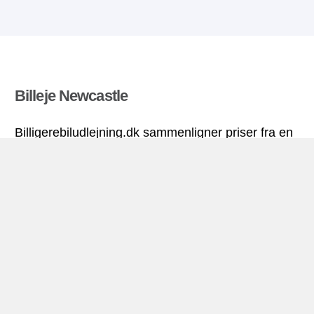
Billeje Newcastle
Billigerebiludlejning.dk sammenligner priser fra en
række biludlejningsfirmaer og finder den bedste
pris på biludlejning. Alle priser på billeje i
Newcastle inkluderer de nødvendige forsikringer
og ubegrænsede kilometer. Find billig lejebil!
Newcastle miniguide