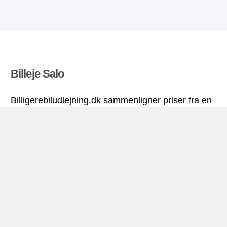
Billeje Salo
Billigerebiludlejning.dk sammenligner priser fra en
række biludlejningsfirmaer og finder den bedste
pris på biludlejning. Alle priser på billeje i Salo
inkluderer de nødvendige forsikringer og
ubegrænsede kilometer. Find billig lejebil!
Salo miniguide