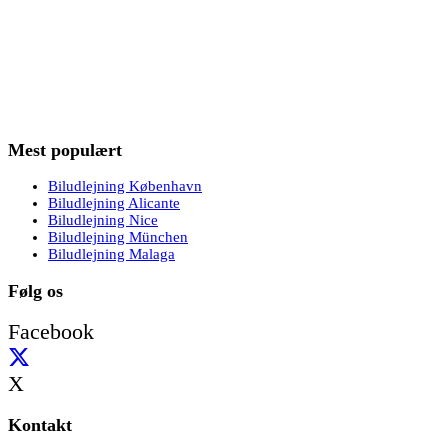
Mest populært
Biludlejning København
Biludlejning Alicante
Biludlejning Nice
Biludlejning München
Biludlejning Malaga
Følg os
Facebook
X
Kontakt