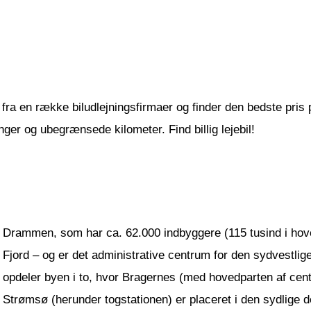
fra en række biludlejningsfirmaer og finder den bedste pris på 
er og ubegrænsede kilometer. Find billig lejebil!
Drammen, som har ca. 62.000 indbyggere (115 tusind i ho
Fjord – og er det administrative centrum for den sydvestl
opdeler byen i to, hvor Bragernes (med hovedparten af cent
Strømsø (herunder togstationen) er placeret i den sydlige 