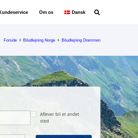
Kundeservice
Om os
Dansk
Forside
Biludlejning Norge
Biludlejning Drammen
Aflever bil et andet
sted