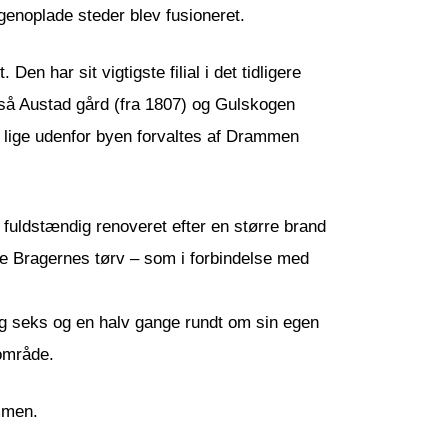
genoplade steder blev fusioneret.
har sit vigtigste filial i det tidligere
gså Austad gård (fra 1807) og Gulskogen
de lige udenfor byen forvaltes af Drammen
 fuldstændig renoveret efter en større brand
mle Bragernes tørv – som i forbindelse med
sig seks og en halv gange rundt om sin egen
 område.
mmen.