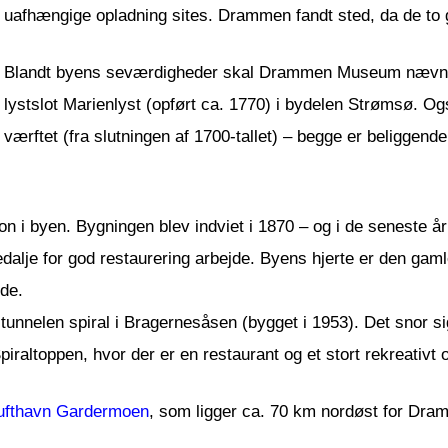
uafhængige opladning sites. Drammen fandt sted, da de to 
Blandt byens seværdigheder skal Drammen Museum nævnt. Den 
lystslot Marienlyst (opført ca. 1770) i bydelen Strømsø. O
værftet (fra slutningen af 1700-tallet) – begge er beliggen
on i byen. Bygningen blev indviet i 1870 – og i de seneste år
medalje for god restaurering arbejde. Byens hjerte er den ga
nde.
f tunnelen spiral i Bragernesåsen (bygget i 1953). Det snor 
Spiraltoppen, hvor der er en restaurant og et stort rekreativt
ufthavn Gardermoen
, som ligger ca. 70 km nordøst for Dra