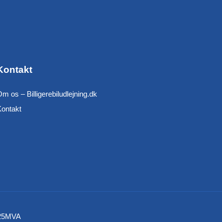
Kontakt
m os – Billigerebiludlejning.dk
Kontakt
 925MVA