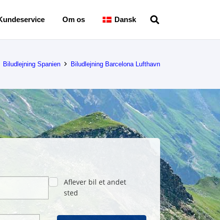
Kundeservice
Om os
Dansk
Biludlejning Spanien
Biludlejning Barcelona Lufthavn
Aflever bil et andet
sted