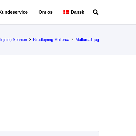
Kundeservice
Om os
Dansk
dlejning Spanien
Biludlejning Mallorca
Mallorca1.jpg