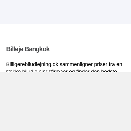
Billeje Bangkok
Billigerebiludlejning.dk sammenligner priser fra en
række biludlejningsfirmaer og finder den bedste
pris på biludlejning. Alle priser på billeje i Bangkok
inkluderer de nødvendige forsikringer og
ubegrænsede kilometer. Find billig lejebil!
Bangkok miniguide