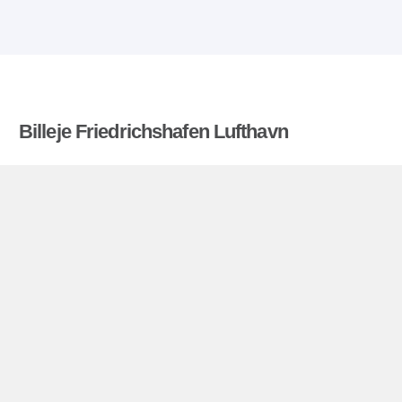
Billeje Friedrichshafen Lufthavn
Billigerebiludlejning.dk sammenligner priser fra en
række biludlejningsfirmaer og finder den bedste
pris på biludlejning. Alle priser på billeje i
Friedrichshafen Lufthavn inkluderer de nødvendige
forsikringer og ubegrænsede kilometer. Find billig
lejebil!
Friedrichshafen Lufthavn miniguide