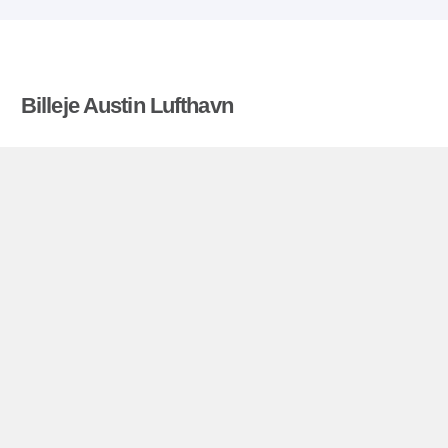
Billeje Austin Lufthavn
Billigerebiludlejning.dk sammenligner priser fra en
række biludlejningsfirmaer og finder den bedste
pris på biludlejning. Alle priser på billeje i Austin
Lufthavn inkluderer de nødvendige forsikringer og
ubegrænsede kilometer. Find billig lejebil!
Austin Lufthavn miniguide