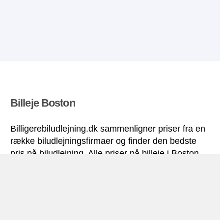
Billeje Boston
Billigerebiludlejning.dk sammenligner priser fra en
række biludlejningsfirmaer og finder den bedste
pris på biludlejning. Alle priser på billeje i Boston
inkluderer de nødvendige forsikringer og
ubegrænsede kilometer. Find billig lejebil!
Boston miniguide