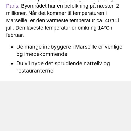
Paris
. Byområdet har en befolkning på næsten 2
millioner. Når det kommer til temperaturen i
Marseille, er den varmeste temperatur ca. 40°C i
juli. Den laveste temperatur er omkring 14°C i
februar.
De mange indbyggere i Marseille er venlige
og imødekommende
Du vil nyde det sprudlende natteliv og
restauranterne
I 1998 var
Frankrig
vært for VM i fodbold, og nogle
af kampene blev spillet i Marseille. Byen blev også
udnævnt til europæisk kulturhovedstad i 2013. I
2017 blev Marseille den europæiske
sportshovedstad. Hvis du er fan af sport og især
fodbold, så er byen hjemsted for Olympique
Marseille. Du kan lære om fodboldklubbens