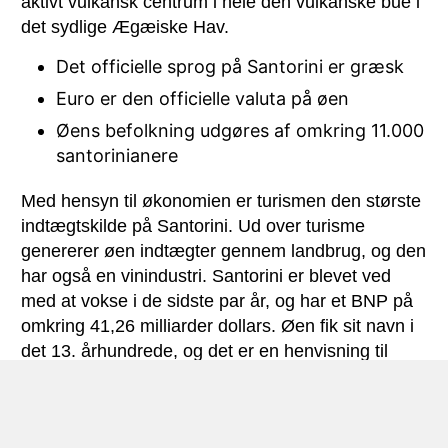
aktivt vulkansk centrum i hele den vulkanske bue i
det sydlige Ægæiske Hav.
Det officielle sprog på Santorini er græsk
Euro er den officielle valuta på øen
Øens befolkning udgøres af omkring 11.000
santorinianere
Med hensyn til økonomien er turismen den største
indtægtskilde på Santorini. Ud over turisme
genererer øen indtægter gennem landbrug, og den
har også en vinindustri. Santorini er blevet ved
med at vokse i de sidste par år, og har et BNP på
omkring 41,26 milliarder dollars. Øen fik sit navn i
det 13. århundrede, og det er en henvisning til
Irene, en kristen helgen fra Aquileia. Kulturelt
praktiserer santorinianerne stadig nogle af de
gamle traditioner. Folkets kultur tilføjer glamour til