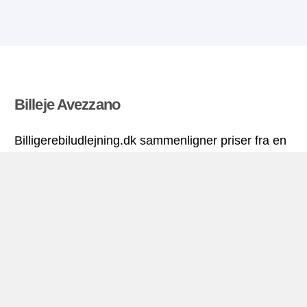
Billeje Avezzano
Billigerebiludlejning.dk sammenligner priser fra en
række biludlejningsfirmaer og finder den bedste
pris på biludlejning. Alle priser på billeje i Avezzano
inkluderer de nødvendige forsikringer og
ubegrænsede kilometer. Find billig lejebil!
Avezzano miniguide