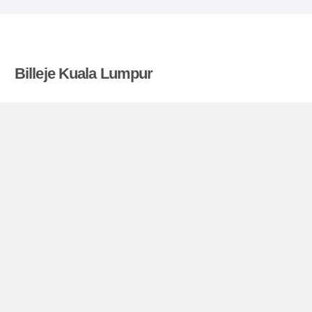
Billeje Kuala Lumpur
Billigerebiludlejning.dk sammenligner priser fra en
række biludlejningsfirmaer og finder den bedste
pris på biludlejning. Alle priser på billeje i Kuala
Lumpur inkluderer de nødvendige forsikringer og
ubegrænsede kilometer. Find billig lejebil!
Kuala Lumpur miniguide