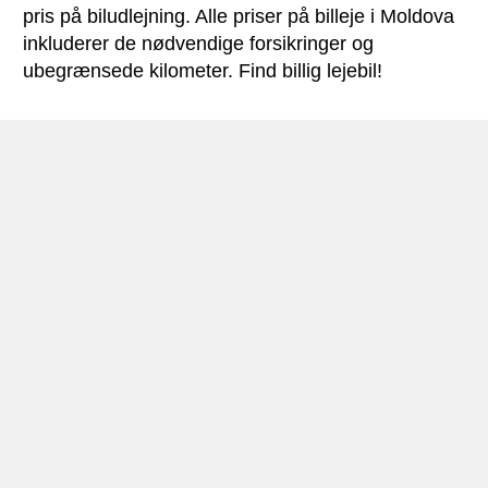
pris på biludlejning. Alle priser på billeje i Moldova
inkluderer de nødvendige forsikringer og
ubegrænsede kilometer. Find billig lejebil!
Moldova miniguide
Biludlejning Moldova
Moldova er en indlandsstat i det østlige Europa, og