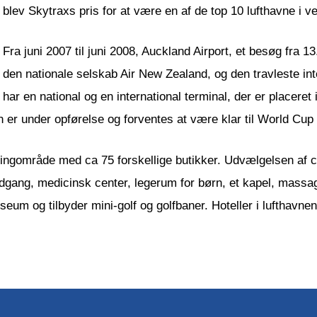
blev Skytraxs pris for at være en af de top 10 lufthavne i v
Fra juni 2007 til juni 2008, Auckland Airport, et besøg fra 
den nationale selskab Air New Zealand, og den travleste inte
har en national og en international terminal, der er placere
 er under opførelse og forventes at være klar til World Cup 
ngområde med ca 75 forskellige butikker. Udvælgelsen af ca
etadgang, medicinsk center, legerum for børn, et kapel, mass
seum og tilbyder mini-golf og golfbaner. Hoteller i lufthavn