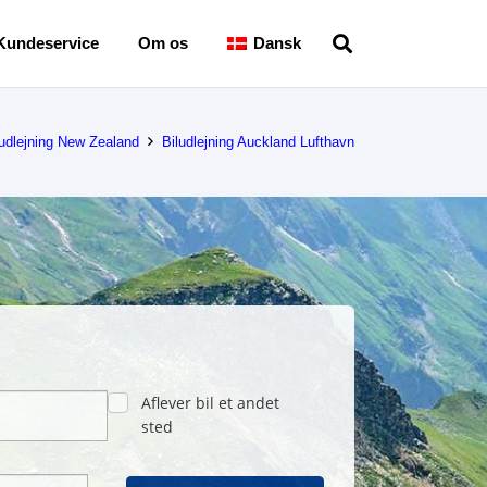
Kundeservice
Om os
Dansk
ludlejning New Zealand
Biludlejning Auckland Lufthavn
Aflever bil et andet
sted