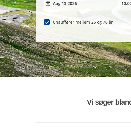
Chauffører mellem 25 og 70 år
Vi søger bland