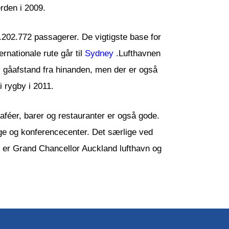
erden i 2009.
13.202.772 passagerer. De vigtigste base for
rnationale rute går til
Sydney
.Lufthavnen
t i gåafstand fra hinanden, men der er også
i rygby i 2011.
féer, barer og restauranter er også gode.
age og konferencecenter. Det særlige ved
en er Grand Chancellor Auckland lufthavn og