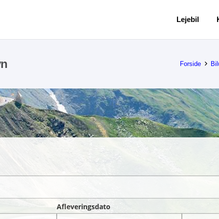
Lejebil
vn
Forside
Bi
Afleveringsdato