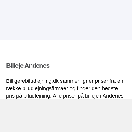
Billeje Andenes
Billigerebiludlejning.dk sammenligner priser fra en
række biludlejningsfirmaer og finder den bedste
pris på biludlejning. Alle priser på billeje i Andenes
inkluderer de nødvendige forsikringer og
ubegrænsede kilometer. Find billig lejebil!
Andenes miniguide