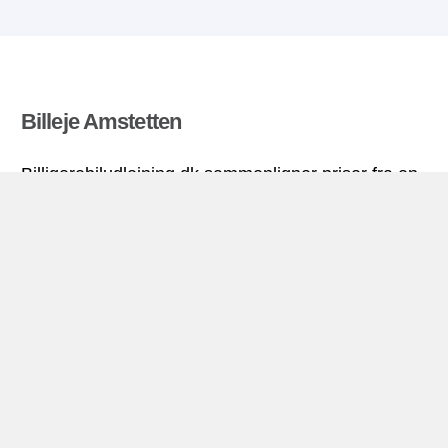
Billeje Amstetten
Billigerebiludlejning.dk sammenligner priser fra en
række biludlejningsfirmaer og finder den bedste
pris på biludlejning. Alle priser på billeje i
Amstetten inkluderer de nødvendige forsikringer
og ubegrænsede kilometer. Find billig lejebil!
Amstetten miniguide