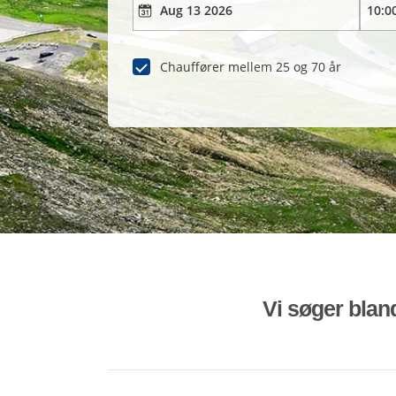
Chauffører mellem 25 og 70 år
Vi søger bland