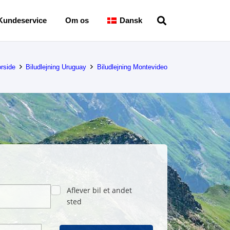
Kundeservice
Om os
Dansk
rside
Biludlejning Uruguay
Biludlejning Montevideo
Aflever bil et andet
sted