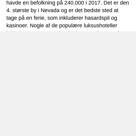
havde en befolkning på 240.000 i 2017. Det er den
4. største by i Nevada og er det bedste sted at
tage på en ferie, som inkluderer hasardspil og
kasinoer. Nogle af de populære luksushoteller
inkluderer Treasure Island, The Venetian og Circus
and Circus. Du kan også gå til Mt. Charleston, som
er Nevadas femte højeste bjerg. Eller også kan du
rejse 30 minutter til Spring Mountains, hvor du kan
få adgang til Lee Canyon. Eller alternativt, oplev
Bristlecone Pine Tree, som er den ældste levende
organisme på vores planet.
En anden populær destination i nærheden af Las
Vegas er Reno. Byen ligger i den nordvestlige del
af Nevada, og den er også kendt som den største,
lille by i vores verden. 35 km fra Reno kan du finde
Lake Tahoe. Reno havde en befolkning på over
240.000 i 2017. Byen ligger endda i nærheden af