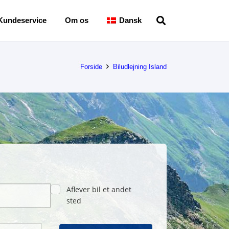
Kundeservice
Om os
Dansk
Forside
Biludlejning Island
Aflever bil et andet
sted