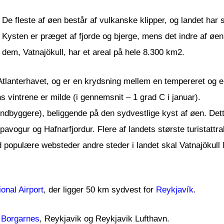
De fleste af øen består af vulkanske klipper, og landet har s
Kysten er præget af fjorde og bjerge, mens det indre af øen
dem, Vatnajökull, har et areal på hele 8.300 km2.
 Atlanterhavet, og er en krydsning mellem en tempereret og 
ns vintrene er milde (i gennemsnit – 1 grad C i januar).
ndbyggere), beliggende på den sydvestlige kyst af øen. Dett
ogur og Hafnarfjordur. Flere af landets største turistattrak
ed populære websteder andre steder i landet skal Vatnajökul
ional Airport
, der ligger 50 km sydvest for
Reykjavík
.
i
Borgarnes
, Reykjavik og Reykjavik Lufthavn.