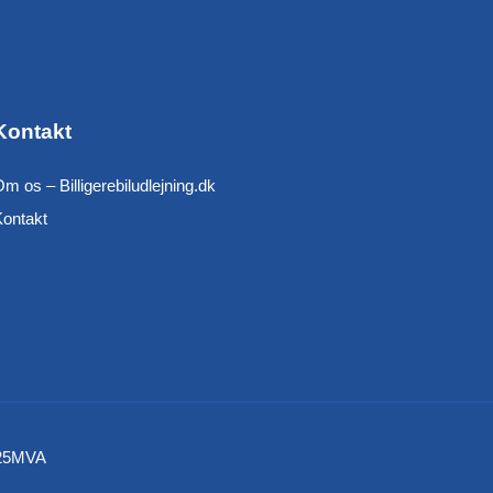
Kontakt
m os – Billigerebiludlejning.dk
Kontakt
 925MVA