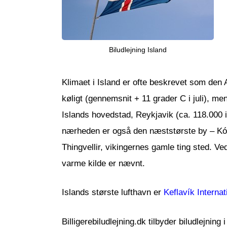
Biludlejning Island
Klimaet i Island er ofte beskrevet som den
køligt (gennemsnit + 11 grader C i juli), me
Islands hovedstad, Reykjavik (ca. 118.000 i
nærheden er også den næststørste by – Kópav
Thingvellir, vikingernes gamle ting sted. V
varme kilde er nævnt.
Islands største lufthavn er
Keflavík Internat
Billigerebiludlejning.dk tilbyder biludlejning 