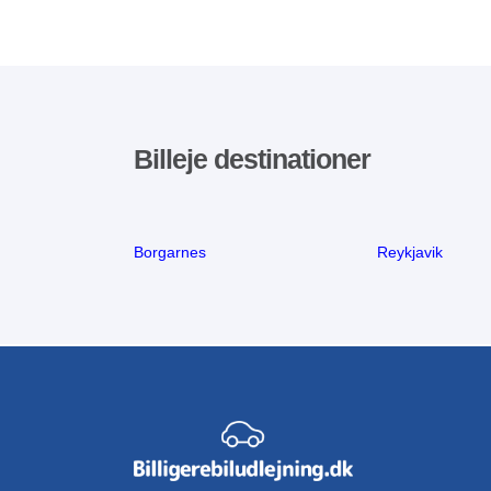
Billeje destinationer
Borgarnes
Reykjavik