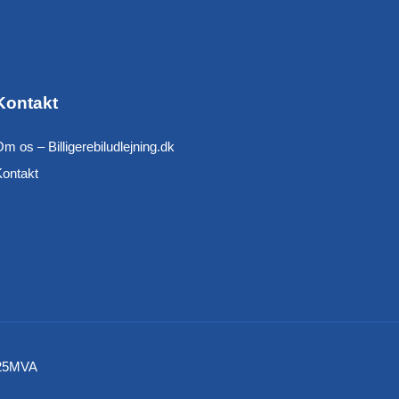
Kontakt
m os – Billigerebiludlejning.dk
Kontakt
 925MVA