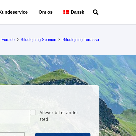
Kundeservice
Om os
Dansk
Forside
Biludlejning Spanien
Biludlejning Terrassa
Aflever bil et andet
sted