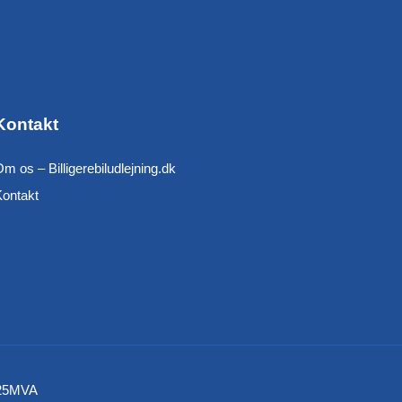
Kontakt
m os – Billigerebiludlejning.dk
Kontakt
 925MVA