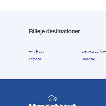
Billeje destinationer
Ayia Napa
Larnaca Luftha
Larnaca
Limassol