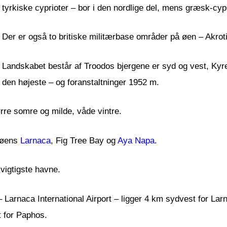
tyrkiske cyprioter – bor i den nordlige del, mens græsk-cypr
Der er også to britiske militærbase områder på øen – Akroti
Landskabet består af Troodos bjergene er syd og vest, Kyre
en højeste – og foranstaltninger 1952 m.
re somre og milde, våde vintre.
 øens
Larnaca
, Fig Tree Bay og
Aya Napa
.
vigtigste havne.
– Larnaca International Airport – ligger 4 km sydvest for Lar
t for Paphos.