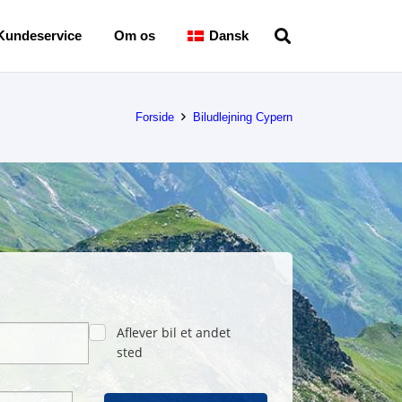
Kundeservice
Om os
Dansk
Forside
Biludlejning Cypern
Aflever bil et andet
sted