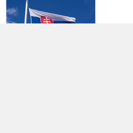
Biludlejning Slovakiet
Slovakiet ligger i Centraleuropa, og har 5.500
tusind indbyggere (2009). Landet grænser op til
Tjekkiet
i nordvest,
Polen
mod nord,
Ukraine
mod
øst,
Ungarn
mod syd og
Østrig
i sydvest.
Langs den nordlige del af Slovakiet er Karpaterne i
Tatra og Fatra bjerge – som har fremragende
skiløb. Landets højeste bjerg – Gerlachovský štít –
er 2665 m. Landskabet andre steder i Den